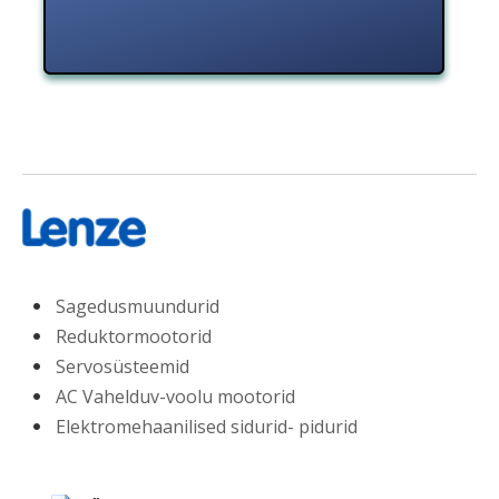
Sagedusmuundurid
Reduktormootorid
Servosüsteemid
AC Vahelduv-voolu mootorid
Elektromehaanilised sidurid- pidurid